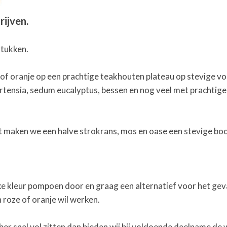
rijven.
stukken.
n of oranje op een prachtige teakhouten plateau op stevige v
rtensia, sedum eucalyptus, bessen en nog veel met prachtige
t maken we een halve strokrans, mos en oase een stevige bo
 kleur pompoen door en graag een alternatief voor het geval 
roze of oranje wil werken.
 snel vol zitten dan bieden wij bij voldoende deelname de 