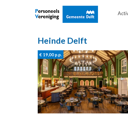
Acti
Heinde Delft
€ 19,00
p.p.