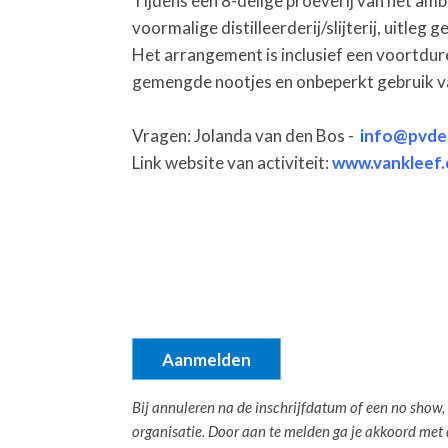
Tijdens een 8-delige proeverij van het amb
voormalige distilleerderij/slijterij, uitl
Het arrangement is inclusief een voortdu
gemengde nootjes en onbeperkt gebruik v
Vragen: Jolanda van den Bos -
i
nfo@pvdel
Link website van activiteit:
www.vankleef.
Aanmelden
Bij annuleren na de inschrijfdatum of een no show, 
organisatie. Door aan te melden ga je akkoord me