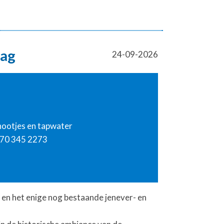
aag
24-09-2026
 nootjes en tapwater
070 345 2273
 en het enige nog bestaande jenever- en