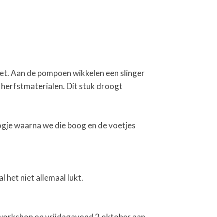
oet. Aan de pompoen wikkelen een slinger
 herfstmaterialen. Dit stuk droogt
ogje waarna we die boog en de voetjes
het niet allemaal lukt.
workshop op vrijdagavond 2 oktober aan.