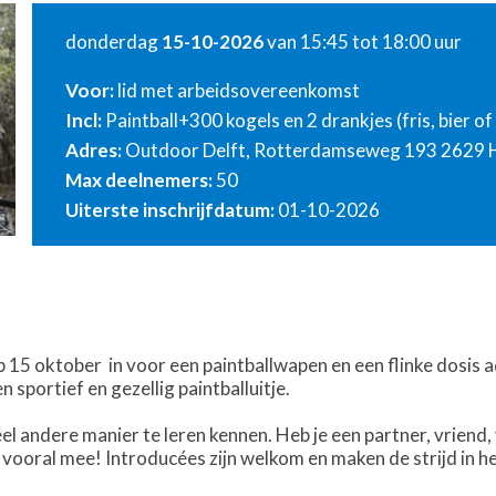
donderdag
15-10-2026
van 15:45 tot 18:00 uur
Voor:
lid met arbeidsovereenkomst
Incl:
Paintball+300 kogels en 2 drankjes (fris, bier of
Adres:
Outdoor Delft, Rotterdamseweg 193 2629 
Max deelnemers:
50
Uiterste inschrijfdatum:
01-10-2026
op 15 oktober in voor een paintballwapen en een flinke dosis a
 sportief en gezellig paintballuitje.
heel andere manier te leren kennen. Heb je een partner, vriend, 
ooral mee! Introducées zijn welkom en maken de strijd in het