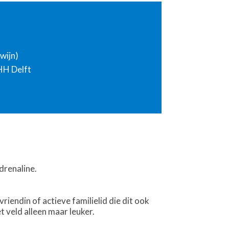
 wijn)
HH Delft
drenaline.
vriendin of actieve familielid die dit ook
 veld alleen maar leuker.