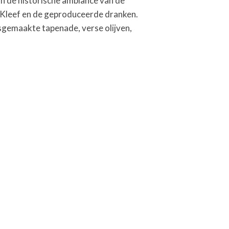
in de historische ambiance van de
an Kleef en de geproduceerde dranken.
sgemaakte tapenade, verse olijven,