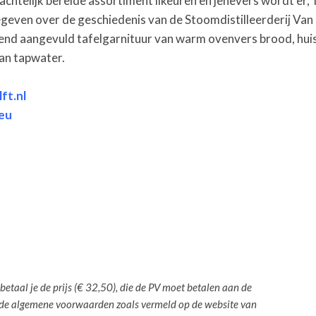
achtelijk bereide assortiment likeuren en jenevers wordt er, 
eg gegeven over de geschiedenis van de Stoomdistilleerderij V
rend aangevuld tafelgarnituur van warm ovenvers brood, hui
an tapwater.
ft.nl
eu
betaal je de prijs (€ 32,50), die de PV moet betalen aan de
t de algemene voorwaarden zoals vermeld op de website van