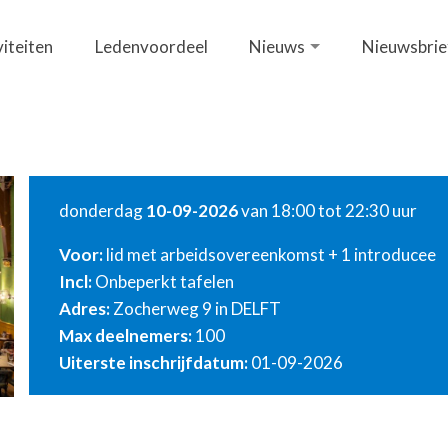
viteiten
Ledenvoordeel
Nieuws
Nieuwsbrie
donderdag
10-09-2026
van 18:00 tot 22:30 uur
Voor:
lid met arbeidsovereenkomst + 1 introducee
Incl:
Onbeperkt tafelen
Adres:
Zocherweg 9 in DELFT
Max deelnemers:
100
Uiterste inschrijfdatum:
01-09-2026