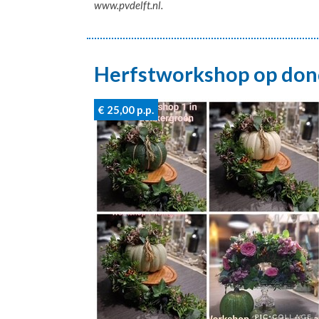
www.pvdelft.nl.
Herfstworkshop op don
€ 25,00
p.p.