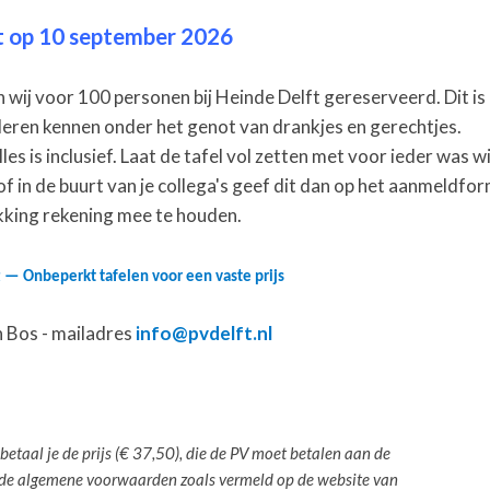
ft op 10 september 2026
j voor 100 personen bij Heinde Delft gereserveerd. Dit is 
e leren kennen onder het genot van drankjes en gerechtjes.
les is inclusief. Laat de tafel vol zetten met voor ieder was w
en of in de buurt van je collega's geef dit dan op het aanmeldfo
ikking rekening mee te houden.
 — Onbeperkt tafelen voor een vaste prijs
n Bos - mailadres
info@pvdelft.nl
betaal je de prijs (€ 37,50), die de PV moet betalen aan de
t de algemene voorwaarden zoals vermeld op de website van